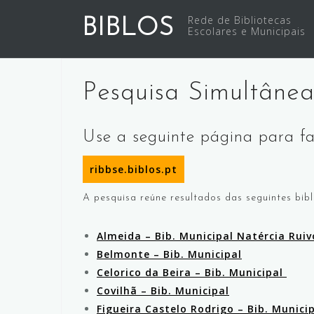
Skip
Rede de Bibliotecas
BIBLOS
to
Escolares e Municipais
content
Pesquisa Simultâne
Use a seguinte página para fa
ribbse.biblos.pt
A pesquisa reúne resultados das seguintes bibl
Almeida – Bib. Municipal Natércia Ruiv
Belmonte – Bib. Municipal
Celorico da Beira – Bib. Municipal
Covilhã – Bib. Municipal
Figueira Castelo Rodrigo – Bib. Munici