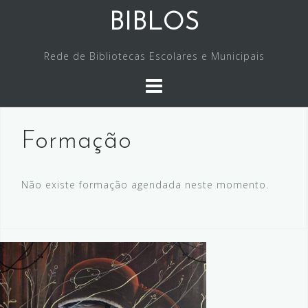
Skip
BIBLOS
to
content
Rede de Bibliotecas Escolares e Municipais
Formação
Não existe formação agendada neste momento.